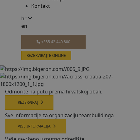
Kontakt
hr
en
+385 42 440 800
REZERVIRAJTE ONLINE
O
d
m
o
r
i
t
e
n
a
p
u
t
u
p
r
e
m
a
h
r
v
a
t
s
k
o
j
o
b
a
l
i
.
REZERVIRAJ
S
v
e
i
n
f
o
r
m
a
c
i
j
e
z
a
o
r
g
a
n
i
z
a
c
i
j
u
t
e
a
m
b
u
i
l
d
i
n
g
a
VIŠE INFORMACIJA
Vaše savršeno usputno odredište