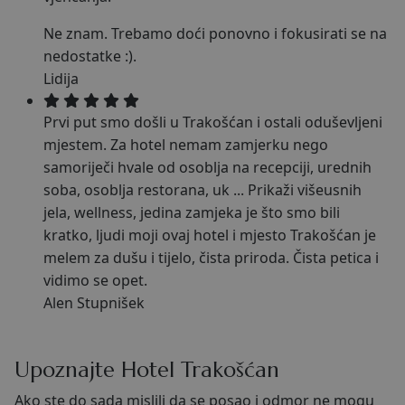
Ne znam. Trebamo doći ponovno i fokusirati se na
nedostatke :).
Lidija
Prvi put smo došli u Trakošćan i ostali oduševljeni
mjestem. Za hotel nemam zamjerku nego
samoriječi hvale od osoblja na recepciji, urednih
soba, osoblja restorana, uk
...
Prikaži više
usnih
jela, wellness, jedina zamjeka je što smo bili
kratko, ljudi moji ovaj hotel i mjesto Trakošćan je
melem za dušu i tijelo, čista priroda. Čista petica i
vidimo se opet.
Alen Stupnišek
Upoznajte Hotel Trakošćan
Ako ste do sada mislili da se posao i odmor ne mogu