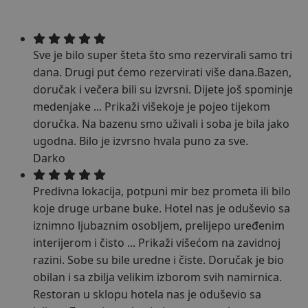
Sve je bilo super šteta što smo rezervirali samo tri
dana. Drugi put ćemo rezervirati više dana.Bazen,
doručak i večera bili su izvrsni. Dijete još spominje
medenjake
...
Prikaži više
koje je pojeo tijekom
doručka. Na bazenu smo uživali i soba je bila jako
ugodna. Bilo je izvrsno hvala puno za sve.
Darko
Predivna lokacija, potpuni mir bez prometa ili bilo
koje druge urbane buke. Hotel nas je oduševio sa
iznimno ljubaznim osobljem, prelijepo uređenim
interijerom i čisto
...
Prikaži više
ćom na zavidnoj
razini. Sobe su bile uredne i čiste. Doručak je bio
obilan i sa zbilja velikim izborom svih namirnica.
Restoran u sklopu hotela nas je oduševio sa