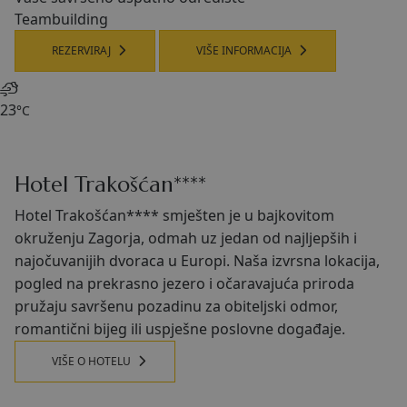
Teambuilding
REZERVIRAJ
VIŠE INFORMACIJA
23
°C
Hotel Trakošćan****
Hotel Trakošćan**** smješten je u bajkovitom
okruženju Zagorja, odmah uz jedan od najljepših i
najočuvanijih dvoraca u Europi. Naša izvrsna lokacija,
pogled na prekrasno jezero i očaravajuća priroda
pružaju savršenu pozadinu za obiteljski odmor,
romantični bijeg ili uspješne poslovne događaje.
VIŠE O HOTELU