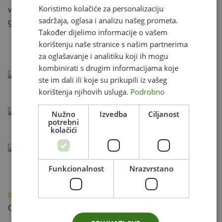
Koristimo kolačiće za personalizaciju
vrijednostima: besprijekorni okusi, moderan pristup
ENGLISH
sadržaja, oglasa i analizu našeg prometa.
gastronomiji i vrhunska usluga.
CZECH
Također dijelimo informacije o vašem
korištenju naše stranice s našim partnerima
GERMAN
za oglašavanje i analitiku koji ih mogu
HUNGARIAN
kombinirati s drugim informacijama koje
Najbolja cijena
SLOVAK
ste im dali ili koje su prikupili iz vašeg
Cijene su određene direktno od strane pružatelja
korištenja njihovih usluga.
Podrobno
SLOVENIAN
usluga smještaja i ne povećavaju se.
Jednostavna rezervacija
POLISH
Nužno
Izvedba
Ciljanost
Komunicirate i rezervirate izravno s ponuđačem
potrebni
kolačići
FRENCH
smještaja.
Plaćanje na licu mjesta ili online
ITALIAN
Potpuno bez naknada i provizija, sva plaćanja
DUTCH
Funkcionalnost
Nrazvrstano
plaćate izravno pružatelju usluga smještaja.
Rezervirajte svoj boravak
Online rezervacija