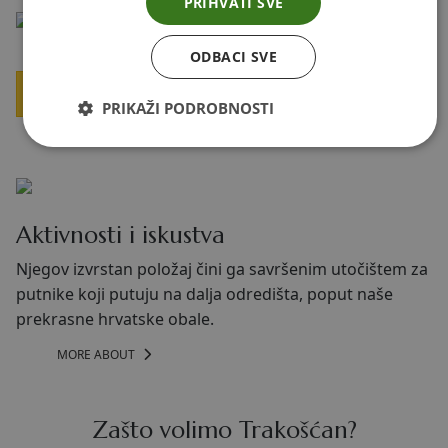
PRIHVATI SVE
ODBACI SVE
PROVJERITE DOSTUPNOST
PRIKAŽI PODROBNOSTI
Aktivnosti i iskustva
Njegov izvrstan položaj čini ga savršenim utočištem za
putnike koji putuju na dalja odredišta, poput naše
prekrasne hrvatske obale.
MORE ABOUT
Zašto volimo Trakošćan?