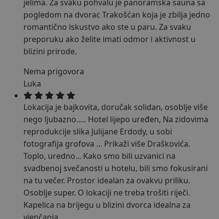
jelima. Za svaku pohvalu je panoramska sauna sa
pogledom na dvorac Trakošćan koja je zbilja jedno
romantično iskustvo ako ste u paru. Za svaku
preporuku ako želite imati odmor i aktivnost u
blizini prirode.
Nema prigovora
Luka
Lokacija je bajkovita, doručak solidan, osoblje više
nego ljubazno..... Hotel lijepo uređen, Na zidovima
reprodukcije slika Julijane Erdody, u sobi
fotografija grofova
...
Prikaži više
Draškovića.
Toplo, uredno... Kako smo bili uzvanici na
svadbenoj svečanosti u hotelu, bili smo fokusirani
na tu večer. Prostor idealan za ovakvu priliku.
Osoblje super. O lokaciji ne treba trošiti riječi.
Kapelica na brijegu u blizini dvorca idealna za
vjenčanja.