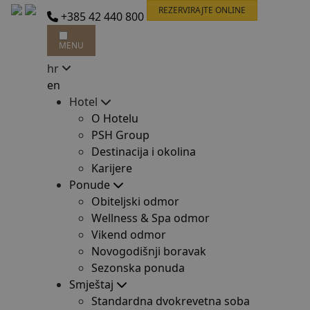
REZERVIRAJTE ONLINE
+385 42 440 800
MENU
hr
en
Hotel
O Hotelu
PSH Group
Destinacija i okolina
Karijere
Ponude
Obiteljski odmor
Wellness & Spa odmor
Vikend odmor
Novogodišnji boravak
Sezonska ponuda
Smještaj
Standardna dvokrevetna soba