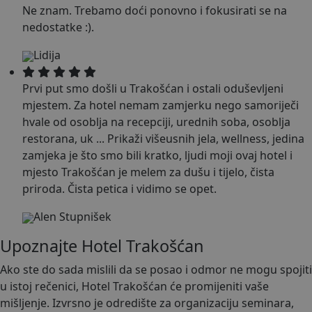
Ne znam. Trebamo doći ponovno i fokusirati se na
nedostatke :).
Lidija
Prvi put smo došli u Trakošćan i ostali oduševljeni
mjestem. Za hotel nemam zamjerku nego samoriječi
hvale od osoblja na recepciji, urednih soba, osoblja
restorana, uk
...
Prikaži više
usnih jela, wellness, jedina
zamjeka je što smo bili kratko, ljudi moji ovaj hotel i
mjesto Trakošćan je melem za dušu i tijelo, čista
priroda. Čista petica i vidimo se opet.
Alen Stupnišek
Upoznajte Hotel Trakošćan
Ako ste do sada mislili da se posao i odmor ne mogu spojiti
u istoj rečenici, Hotel Trakošćan će promijeniti vaše
mišljenje. Izvrsno je odredište za organizaciju seminara,