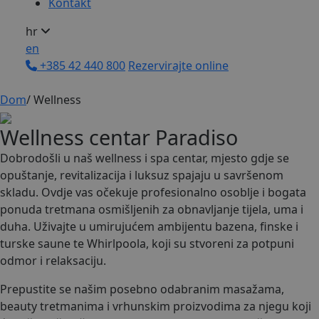
Kontakt
hr
en
+385 42 440 800
Rezervirajte online
Dom
/
Wellness
W
e
l
l
n
e
s
s
c
e
n
t
a
r
P
a
r
a
d
i
s
o
Dobrodošli u naš wellness i spa centar, mjesto gdje se
opuštanje, revitalizacija i luksuz spajaju u savršenom
skladu. Ovdje vas očekuje profesionalno osoblje i bogata
ponuda tretmana osmišljenih za obnavljanje tijela, uma i
duha. Uživajte u umirujućem ambijentu bazena, finske i
turske saune te Whirlpoola, koji su stvoreni za potpuni
odmor i relaksaciju.
Prepustite se našim posebno odabranim masažama,
beauty tretmanima i vrhunskim proizvodima za njegu koji