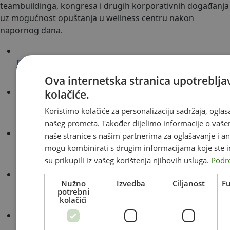
teambuildinga, kongresa i drugih korporativnih događanja
uz mogućnost opuštanja u wellness centru nakon
napornog dana.
Destinacija i okolina
Ova internetska stranica upotreblja
kolačiće.
Smještaj
Koristimo kolačiće za personalizaciju sadržaja, oglasa
našeg prometa. Također dijelimo informacije o vaše
naše stranice s našim partnerima za oglašavanje i ana
Kongresi, događanja, proslave
mogu kombinirati s drugim informacijama koje ste im 
su prikupili iz vašeg korištenja njihovih usluga.
Podr
Nužno
Izvedba
Ciljanost
Fu
Vjenčanja
potrebni
kolačići
Sport i aktivnosti