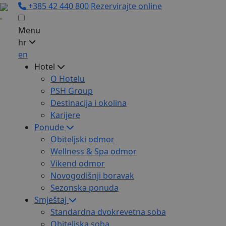
+385 42 440 800
Rezervirajte online
Menu
hr
en
Hotel
O Hotelu
PSH Group
Destinacija i okolina
Karijere
Ponude
Obiteljski odmor
Wellness & Spa odmor
Vikend odmor
Novogodišnji boravak
Sezonska ponuda
Smještaj
Standardna dvokrevetna soba
Obiteljska soba