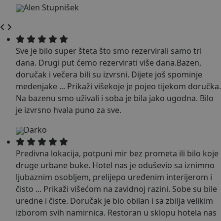
Alen Stupnišek
Sve je bilo super šteta što smo rezervirali samo tri
dana. Drugi put ćemo rezervirati više dana.Bazen,
doručak i večera bili su izvrsni. Dijete još spominje
medenjake
...
Prikaži više
koje je pojeo tijekom doručka.
Na bazenu smo uživali i soba je bila jako ugodna. Bilo
je izvrsno hvala puno za sve.
Darko
Predivna lokacija, potpuni mir bez prometa ili bilo koje
druge urbane buke. Hotel nas je oduševio sa iznimno
ljubaznim osobljem, prelijepo uređenim interijerom i
čisto
...
Prikaži više
ćom na zavidnoj razini. Sobe su bile
uredne i čiste. Doručak je bio obilan i sa zbilja velikim
izborom svih namirnica. Restoran u sklopu hotela nas