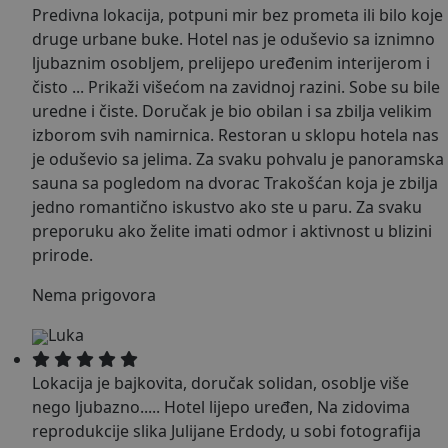
Predivna lokacija, potpuni mir bez prometa ili bilo koje
druge urbane buke. Hotel nas je oduševio sa iznimno
ljubaznim osobljem, prelijepo uređenim interijerom i
čisto
...
Prikaži više
ćom na zavidnoj razini. Sobe su bile
uredne i čiste. Doručak je bio obilan i sa zbilja velikim
izborom svih namirnica. Restoran u sklopu hotela nas
je oduševio sa jelima. Za svaku pohvalu je panoramska
sauna sa pogledom na dvorac Trakošćan koja je zbilja
jedno romantično iskustvo ako ste u paru. Za svaku
preporuku ako želite imati odmor i aktivnost u blizini
prirode.
Nema prigovora
Luka
Lokacija je bajkovita, doručak solidan, osoblje više
nego ljubazno..... Hotel lijepo uređen, Na zidovima
reprodukcije slika Julijane Erdody, u sobi fotografija