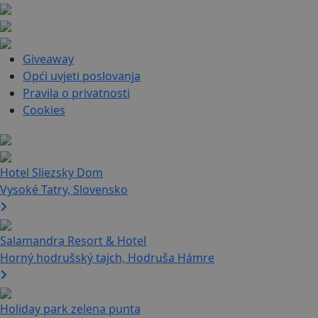
Giveaway
Opći uvjeti poslovanja
Pravila o privatnosti
Cookies
Hotel Sliezsky Dom
Vysoké Tatry, Slovensko
Salamandra Resort & Hotel
Horný hodrušský tajch, Hodruša Hámre
Holiday park zelena punta