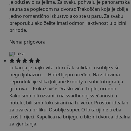
je oduševio sa jelima. Za svaku pohvalu je panoramska
sauna sa pogledom na dvorac Trakošćan koja je zbilja
jedno romantično iskustvo ako ste u paru. Za svaku
preporuku ako želite imati odmor i aktivnost u blizini
prirode.
Nema prigovora
Luka
Lokacija je bajkovita, doručak solidan, osoblje više
nego ljubazno..... Hotel lijepo uređen, Na zidovima
reprodukcije slika Julijane Erdody, u sobi fotografija
grofova
...
Prikaži više
Draškovića. Toplo, uredno...
Kako smo bili uzvanici na svadbenoj svečanosti u
hotelu, bili smo fokusirani na tu večer. Prostor idealan
za ovakvu priliku. Osoblje super. O lokaciji ne treba
trošiti riječi. Kapelica na brijegu u blizini dvorca idealna
za vjenčanja.