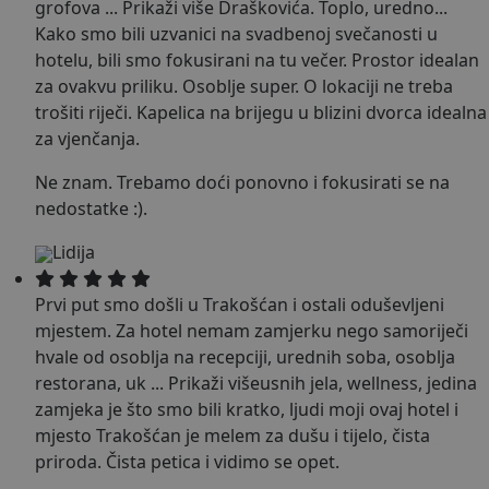
grofova
...
Prikaži više
Draškovića. Toplo, uredno...
Kako smo bili uzvanici na svadbenoj svečanosti u
hotelu, bili smo fokusirani na tu večer. Prostor idealan
za ovakvu priliku. Osoblje super. O lokaciji ne treba
trošiti riječi. Kapelica na brijegu u blizini dvorca idealna
za vjenčanja.
Ne znam. Trebamo doći ponovno i fokusirati se na
nedostatke :).
Lidija
Prvi put smo došli u Trakošćan i ostali oduševljeni
mjestem. Za hotel nemam zamjerku nego samoriječi
hvale od osoblja na recepciji, urednih soba, osoblja
restorana, uk
...
Prikaži više
usnih jela, wellness, jedina
zamjeka je što smo bili kratko, ljudi moji ovaj hotel i
mjesto Trakošćan je melem za dušu i tijelo, čista
priroda. Čista petica i vidimo se opet.