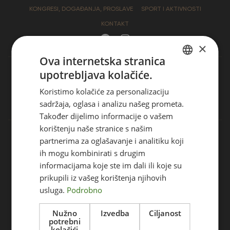
KONGRESI, DOGAĐANJA, PROSLAVE
SPORT I AKTIVNOSTI
KONTAKT
×
Ova internetska stranica
upotrebljava kolačiće.
Tel. +385 42 440 800
CROATIAN
Koristimo kolačiće za personalizaciju
ENGLISH
info@hotel-trakoscan.hr
sadržaja, oglasa i analizu našeg prometa.
CZECH
Također dijelimo informacije o vašem
korištenju naše stranice s našim
GERMAN
Trakošćan 5,
partnerima za oglašavanje i analitiku koji
HUNGARIAN
42 253 Bednja
ih mogu kombinirati s drugim
Hrvatska
SLOVAK
informacijama koje ste im dali ili koje su
prikupili iz vašeg korištenja njihovih
SLOVENIAN
usluga.
Podrobno
POKAŽI KARTU
POLISH
Nužno
Izvedba
Ciljanost
FRENCH
potrebni
Želim biti informiran o popustima i akcijama
kolačići