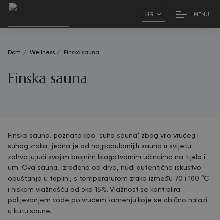
MENU
HR
Dom
/
Wellness
/
Finska sauna
Finska sauna
Finska sauna, poznata kao "suha sauna" zbog vrlo vrućeg i
suhog zraka, jedna je od najpopularnijih sauna u svijetu
zahvaljujući svojim brojnim blagotvornim učincima na tijelo i
um. Ova sauna, izrađena od drva, nudi autentično iskustvo
opuštanja u toplini, s temperaturom zraka između 70 i 100 °C
i niskom vlažnošću od oko 15%. Vlažnost se kontrolira
polijevanjem vode po vrućem kamenju koje se obično nalazi
u kutu saune.