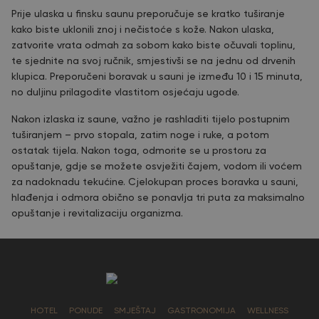
Prije ulaska u finsku saunu preporučuje se kratko tuširanje
kako biste uklonili znoj i nečistoće s kože. Nakon ulaska,
zatvorite vrata odmah za sobom kako biste očuvali toplinu,
te sjednite na svoj ručnik, smjestivši se na jednu od drvenih
klupica. Preporučeni boravak u sauni je između 10 i 15 minuta,
no duljinu prilagodite vlastitom osjećaju ugode.
Nakon izlaska iz saune, važno je rashladiti tijelo postupnim
tuširanjem – prvo stopala, zatim noge i ruke, a potom
ostatak tijela. Nakon toga, odmorite se u prostoru za
opuštanje, gdje se možete osvježiti čajem, vodom ili voćem
za nadoknadu tekućine. Cjelokupan proces boravka u sauni,
hlađenja i odmora obično se ponavlja tri puta za maksimalno
opuštanje i revitalizaciju organizma.
HOTEL
PONUDE
SMJEŠTAJ
GASTRONOMIJA
WELLNESS