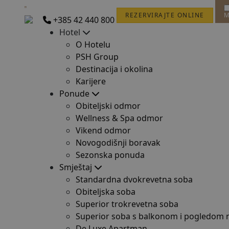
REZERVIRAJTE ONLINE
M
+385 42 440 800
Hotel
O Hotelu
PSH Group
Destinacija i okolina
Karijere
Ponude
Obiteljski odmor
Wellness & Spa odmor
Vikend odmor
Novogodišnji boravak
Sezonska ponuda
Smještaj
Standardna dvokrevetna soba
Obiteljska soba
Superior trokrevetna soba
Superior soba s balkonom i pogledom 
De Luxe Apartman