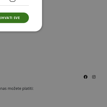
SLOVENIAN
POLISH
IHVATI SVE
FRENCH
ITALIAN
DUTCH
nas možete platiti: