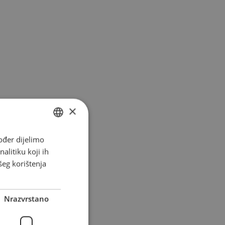
×
ođer dijelimo
CROATIAN
alitiku koji ih
ENGLISH
šeg korištenja
CZECH
GERMAN
Nrazvrstano
HUNGARIAN
SLOVAK