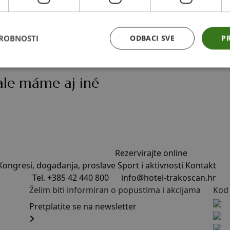
DROBNOSTI
ODBACI SVE
PR
 ale máme aj iné
Rezervirajte online
Kongresi, događanja, proslave
Sport i aktivnosti
Kontakt
Tel. +385 42 440 800
info@hotel-trakoscan.hr
Želim biti informiran o popustima i akcijama
Kod 
Pretplatite se na newsletter