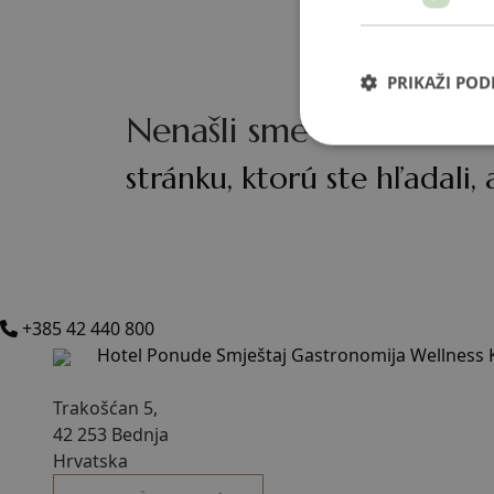
PRIKAŽI PO
Nenašli sme
stránku, ktorú ste hľadali,
+385 42 440 800
Hotel
Ponude
Smještaj
Gastronomija
Wellness
Trakošćan 5,
42 253 Bednja
Hrvatska