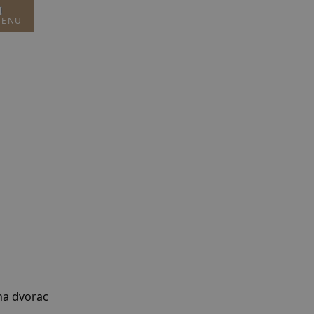
ENU
na dvorac